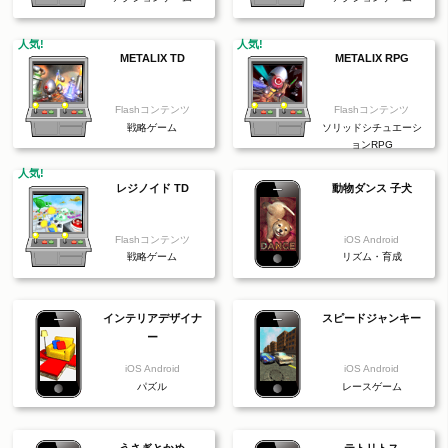
人気!
人気!
METALIX TD
METALIX RPG
Flashコンテンツ
Flashコンテンツ
戦略ゲーム
ソリッドシチュエーシ
ョンRPG
人気!
レジノイド TD
動物ダンス 子犬
Flashコンテンツ
iOS Android
戦略ゲーム
リズム・育成
インテリアデザイナ
スピードジャンキー
ー
iOS Android
iOS Android
パズル
レースゲーム
うさぎとかめ
テトリトス