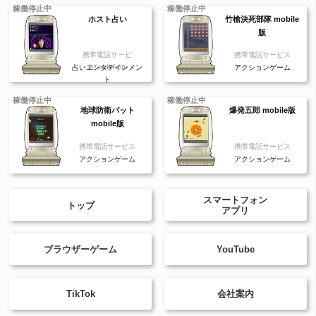
稼働停止中
稼働停止中
ホスト占い
竹槍決死部隊 mobile
版
携帯電話サービ
携帯電話サービス
ス/vodafone
占いエンタテインメン
アクションゲーム
ト
稼働停止中
稼働停止中
地球防衛バット
爆発五郎 mobile版
mobile版
携帯電話サービス
携帯電話サービス
アクションゲーム
アクションゲーム
スマートフォン
トップ
アプリ
ブラウザーゲーム
YouTube
TikTok
会社案内