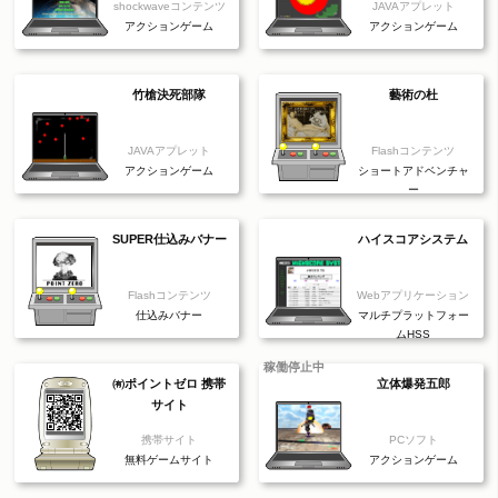
shockwaveコンテンツ
JAVAアプレット
アクションゲーム
アクションゲーム
竹槍決死部隊
藝術の杜
JAVAアプレット
Flashコンテンツ
アクションゲーム
ショートアドベンチャ
ー
SUPER仕込みバナー
ハイスコアシステム
Flashコンテンツ
Webアプリケーション
仕込みバナー
マルチプラットフォー
ムHSS
稼働停止中
㈲ポイントゼロ 携帯
立体爆発五郎
サイト
携帯サイト
PCソフト
無料ゲームサイト
アクションゲーム