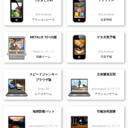
iOS Android
iOS Android
アクションレース
反射神経
METALIX TD US版
ゲタ天気予報
Flashコンテンツ
iOS Android
戦略ゲーム
天気予報
スピードジャンキー
立体爆発五郎
ブラウザ版
Unity 3D
shockwaveコンテンツ
レースゲーム
アクションゲーム
地球防衛バット
竹槍決死部隊
shockwaveコンテンツ
shockwaveコンテンツ