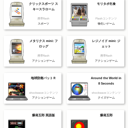
クリックスポーツ ス
モリタポ乞食
キースラローム
携帯flash
Flashコンテンツ
スポーツ
物乞いゲーム
メタリクス mini: フ
レジノイド mini: ジ
ロッグ
ェット
携帯flash
携帯flash
アクションゲーム
アクションゲーム
地球防衛バットＲ
Around the World in
8 Seconds
shockwaveコンテンツ
shockwaveコンテンツ
アクションゲーム
クイズゲーム
爆発五郎 英語版
爆発五郎