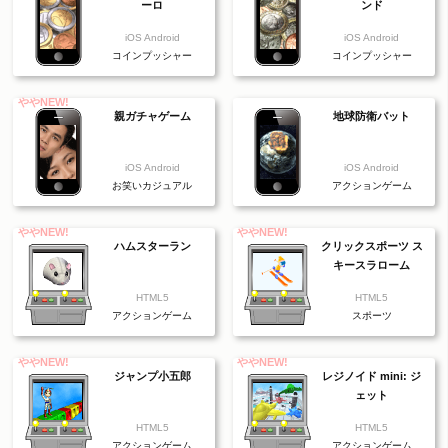
ーロ
ンド
iOS Android
iOS Android
コインプッシャー
コインプッシャー
ややNEW!
親ガチャゲーム
地球防衛バット
iOS Android
iOS Android
お笑いカジュアル
アクションゲーム
ややNEW!
ややNEW!
ハムスターラン
クリックスポーツ ス
キースラローム
HTML5
HTML5
アクションゲーム
スポーツ
ややNEW!
ややNEW!
ジャンプ小五郎
レジノイド mini: ジ
ェット
HTML5
HTML5
アクションゲーム
アクションゲーム