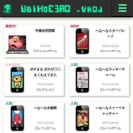
発売中!
NEW!
竹槍決死部隊
へなへなスターパレ
ード
STEAM
iOS Android
アクションゲーム
クレーンゲーム
ややNEW!
人気!
ポチまる ポチが〇〇
へなへなラッキーチ
をくわえてきた
ャーム
iOS Android
iOS Android
コレクション
クレーンゲーム
人気!
人気!
へなへな水族館
へなへなスイーツキ
ャッチャー
iOS Android
iOS Android
クレーンゲーム
クレーンゲーム